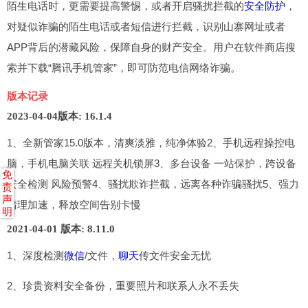
陌生电话时，更需要提高警惕，或者开启骚扰拦截的
安全防护
，
对疑似诈骗的陌生电话或者短信进行拦截，识别山寨网址或者
APP背后的潜藏风险，保障自身的财产安全。用户在软件商店搜
索并下载“腾讯手机管家”，即可防范电信网络诈骗。
版本记录
2023-04-04
版本: 16.1.4
1、全新管家15.0版本，清爽淡雅，纯净体验2、手机远程操控电
脑，手机电脑关联 远程关机锁屏3、多台设备 一站保护，跨设备
免
安全检测 风险预警4、骚扰欺诈拦截，远离各种诈骗骚扰5、强力
责
声
清理加速，释放空间告别卡慢
明
2021-04-01
版本: 8.11.0
1、深度检测
微信
/文件，
聊天
传文件安全无忧
2、珍贵资料安全备份，重要照片和联系人永不丢失