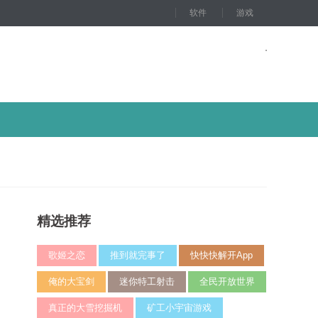
软件
游戏
精选推荐
歌姬之恋
推到就完事了
快快快解开App
俺的大宝剑
迷你特工射击
全民开放世界
真正的大雪挖掘机
矿工小宇宙游戏