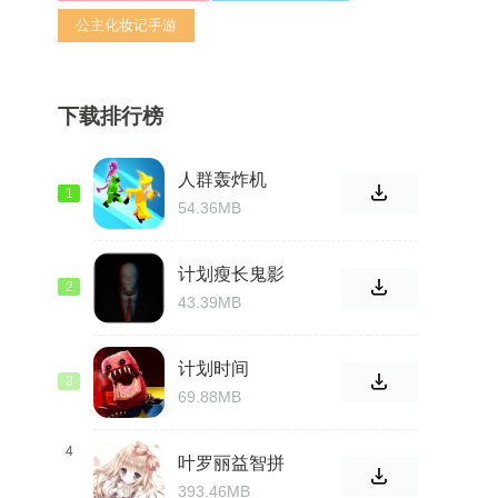
公主化妆记手游
下载排行榜
人群轰炸机
1
2023
54.36MB
计划瘦长鬼影
2
手游
43.39MB
计划时间
3
（projectplaytime）
69.88MB
4
叶罗丽益智拼
图app
393.46MB