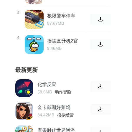
5
极限警车停车
场3D
57.67MB
6
摇摆直升机2官
方
9.46MB
最新更新
化学反应
58.6MB
动作冒险
金卡戴珊好莱坞
84.42MB
模拟经营
宾果时代世界巡游