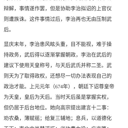
辩解，事情遂作罢，但是协助李治拟诏的上官仪
则遭族诛。这件事情过后，李治再也无由压制武
后。
显庆末年，李治患风眩头重，目不能视，难于操
持政务，武后得以逐渐掌握朝政，李治在武后的
建议下使用天皇称号，与天后武氏并称二圣。武
则天为了取得政权，还想尽一切办法表现自己的
政治才能。上元元年（674年），朝廷下诏尊皇帝
为天皇，皇后为天后。当时天后虽是掌握实权，
但仍居于后台地位。她向高宗提出建言十二事：
劝农桑，薄赋徭；给复三辅地；息兵，以道德化