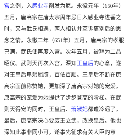
宫
之例，入
感业寺
削发为尼。永徽元年（650年）
五月，唐高宗在唐太宗周年忌日入感业寺进香之
时，又与武氏相遇，两人相认并互诉离别后的思
念之情。永徽二年（651年）五月，唐高宗的孝服
已满，武氏便再度入宫。次年五月，被拜为二品
昭仪。武则天再次入宫，深知
王皇后
的心意，遂
对王皇后卑躬屈膝，百依百顺。王皇后不断在唐
高宗面前称赞她，更加深了唐高宗对她的宠爱。
唐高宗的宠爱为她提供了步步登高的阶梯。在武
则天得宠的同时，王皇后、
萧淑妃
都遭冷遇了。
最后，唐高宗决心要废王立武，改换皇后。他也
深知此事非同小可，遂事先征求有关大臣的意