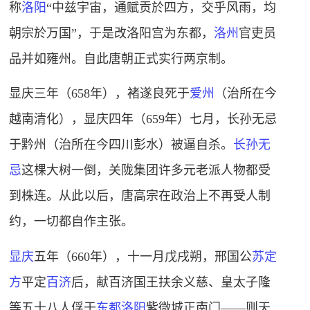
称
洛阳
“中兹宇宙，通赋贡於四方，交乎风雨，均
朝宗於万国”，于是改洛阳宫为东都，
洛州
官吏员
品并如雍州。自此唐朝正式实行两京制。
显庆三年（658年），褚遂良死于
爱州
（治所在今
越南清化），显庆四年（659年）七月，长孙无忌
于黔州（治所在今四川彭水）被逼自杀。
长孙无
忌
这棵大树一倒，关陇集团许多元老派人物都受
到株连。
从此以后，唐高宗在政治上不再受人制
约，一切都自作主张。
显庆
五年（660年），十一月戊戌朔，邢国公
苏定
方
平定
百济
后，献百济国王扶余义慈、皇太子隆
等五十八人俘于
东都洛阳
紫微城正南门——则天