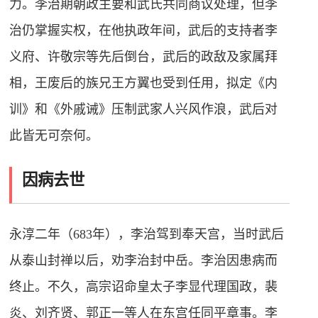
力。李治期朝政主要和武氏共同商议处理，但李
治仍掌握实权，在他执政年间，武后的支持者李
义府、许敬宗等先后倒台，武后的政敌及家属拜
相，王废后的族兄王方翼也受到任用，拟定《内
训》和《外戚诫》压制武家人兴风作浪，武后对
此皆无可奈何。
因病去世
永淳二年（683年），李治驾到奉天宫，当时武后
从泰山封禅以后，劝李治封中岳。李治因患病而
终止。不久，高宗诏命皇太子李显代理国政，裴
炎、刘齐贤、郭正一等人在东宫任同平章事。李