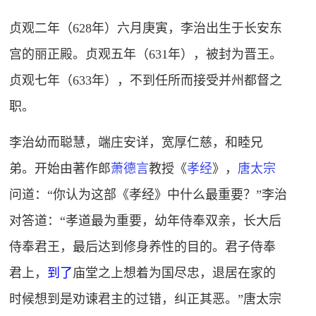
贞观
二年（628年）六月庚寅，李治出生于长安东
宫的丽正殿。贞观五年（631年），被封为晋王。
贞观七年（633年），不到任所而接受并州都督之
职。
李治幼而聪慧，端庄安详，宽厚仁慈，和睦兄
弟。开始由著作郎
萧德言
教授《
孝经
》，
唐太宗
问道：“你认为这部《孝经》中什么最重要？”李治
对答道：“孝道最为重要，幼年侍奉双亲，长大后
侍奉君王，最后达到修身养性的目的。君子侍奉
君上，
到了
庙堂之上想着为国尽忠，退居在家的
时候想到是劝谏君主的过错，纠正其恶。”唐太宗