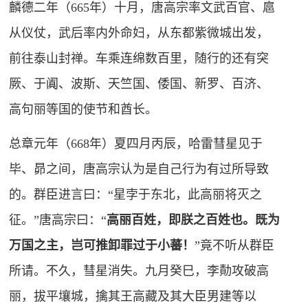
麟德二年（665年）十月，唐高宗率文武百官、扈
从仪仗，武后率内外命妇，从东都紫微城出发，
前往泰山封禅。车乘连绵数百里，随行的还有突
厥、于阗、波斯、天竺国、倭国、新罗、百济、
高句丽等国的使节和酋长。
总章元年（668年）夏四月丙辰，哈雷彗星见于
毕、
昴
之间，唐高宗认为是自己行为有过所导致
的。群臣进言曰：“星孛于东北，此高丽将灭之
征。”唐高宗曰：“
高丽百姓，即朕之百姓也。既为
万国之主，岂可推卸罪过于小蕃！
”竟不听从群臣
所请。不久，彗星消失。九月癸巳，李勣攻破高
丽，拔平壤城，擒其王高藏及其大臣男建等以