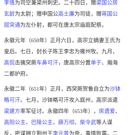
李恪
为司空兼梁州刺史。二十四日，赠
梁国公
房
玄龄
为太尉；赠申国公
高士廉
为司徒，赠
蒋国公
屈突通
为左仆射，都可在唐太宗庙庭配祭。
永徽元年（650年）正月六日，高宗立嫡妻王氏为
皇后。七日，封长子陈王李忠为雍州牧。九月，
高侃
击擒突厥
车鼻可汗
，唐高宗分置
单于
、瀚海
二都护府。
永徽二年（651年）正月，西突厥贺鲁自立为
沙钵
略可汗
。七月，沙钵略可汗攻入庭州，高宗派遣
梁建方
率军征讨。永徽四年（653年），
房遗爱
、
高阳公主
、
巴陵公主
、
薛万彻
、
柴令武
等人谋
反，密谋拥立荆州王
李元景
为帝，事情败露。二