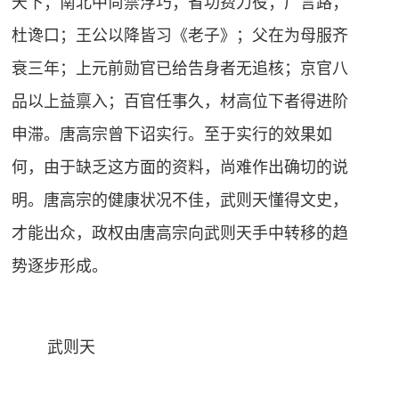
天下；南北中尚禁浮巧；省功费力役；广言路；
杜谗口；王公以降皆习《老子》；父在为母服齐
衰三年；上元前勋官已给告身者无追核；京官八
品以上益禀入；百官任事久，材高位下者得进阶
申滞。唐高宗曾下诏实行。至于实行的效果如
何，由于缺乏这方面的资料，尚难作出确切的说
明。唐高宗的健康状况不佳，武则天懂得文史，
才能出众，政权由唐高宗向武则天手中转移的趋
势逐步形成。
武则天