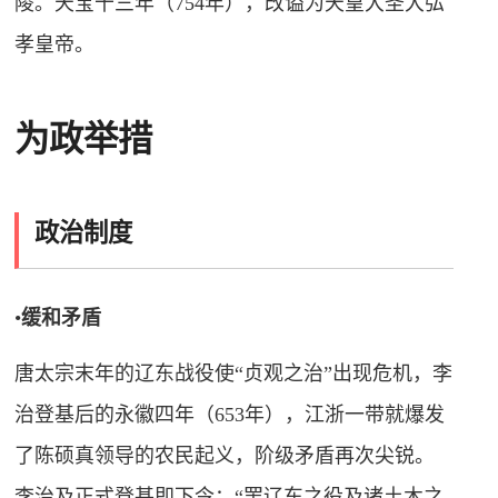
陵。天宝十三年（754年），改谥为天皇大圣大弘
孝皇帝。
为政举措
政治制度
•
缓和矛盾
唐太宗末年的辽东战役使“贞观之治”出现危机，李
治登基后的永徽四年（653年），江浙一带就爆发
了陈硕真领导的农民起义，阶级矛盾再次尖锐。
李治及正式登基即下令：“罢辽东之役及诸土木之