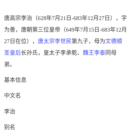
唐高宗李治（628年7月21日-683年12月27日），字
为善，唐朝第三位皇帝（649年7月15日-683年12月
27日在位），
唐太宗李世民
第九子，母为
文德顺
圣皇后
长孙氏，皇太子李承乾、
魏王
李泰
同母
弟。
基本信息
中文名
李治
别名