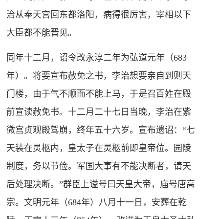
治从奉天宫回东都洛阳，病得很厉害，宰相以下
大臣都不能晋见。
同年十二月，诏令改永淳二年为弘道元年（683
年）。将要宣布赦免之书，李治想要亲自到则天
门楼，由于气不顺而不能上马，于是召百姓在殿
前宣读赦免书。十二月二十七日当晚，李治在紫
微宫贞观殿驾崩，终年五十六岁。宣布遗诏：“七
天装在灵柩内，皇太子在灵柩前即皇帝位。园陵
制度，务以节俭。军国大事有不能决断者，请天
后处理决断。”群臣上谥号曰天皇大帝，庙号唐高
宗。文明元年（684年）八月十一日，安葬在乾