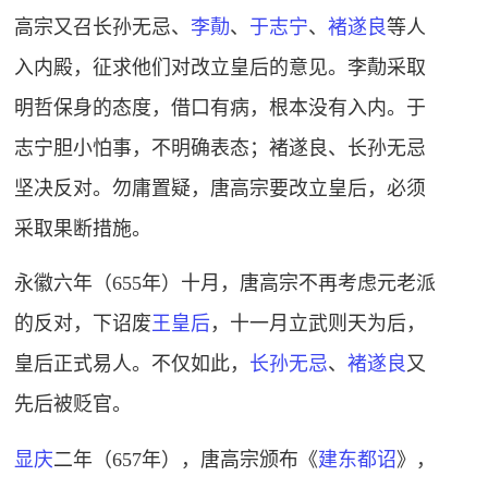
高宗又召长孙无忌、
李勣
、
于志宁
、
褚遂良
等人
入内殿，征求他们对改立皇后的意见。李勣采取
明哲保身的态度，借口有病，根本没有入内。于
志宁胆小怕事，不明确表态；褚遂良、长孙无忌
坚决反对。勿庸置疑，唐高宗要改立皇后，必须
采取果断措施。
永徽六年（655年）十月，唐高宗不再考虑元老派
的反对，下诏废
王皇后
，十一月立武则天为后，
皇后正式易人。不仅如此，
长孙无忌
、
褚遂良
又
先后被贬官。
显庆
二年（657年），唐高宗颁布《
建东都诏
》，