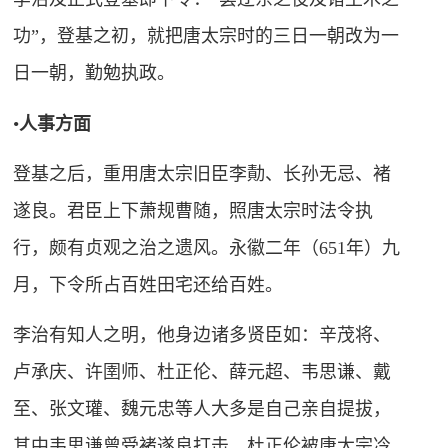
功”，登基之初，就把唐太宗时的三日一朝改为一
日一朝，勤勉执政。
•
人事方面
登基之后，重用唐太宗旧臣李勣、长孙无忌、褚
遂良。君臣上下萧规曹随，照唐太宗时法令执
行，颇有贞观之治之遗风。永徽二年（651年）九
月，下令所占百姓田宅还给百姓。
李治有知人之明，他身边诸多贤臣如：辛茂将、
卢承庆、许圉师、杜正伦、薛元超、韦思谦、戴
至、张文瓘、魏元忠等人大多是自己亲自提拔，
其中韦思谦曾受褚遂良打击，杜正伦被唐太宗冷