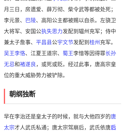
月三日，房遗爱、薛万彻、柴令武等都被处死；
李元景、
巴陵
、高阳公主都被赐以自杀。左骁卫
大将军、安国公
执失思力
发配到辒州充军；侍中
兼太子詹事、
平昌县
公
宇文节
发配到
桂州
充军。
吴王李恪
、江夏王道宗、
蜀王
李
愔
等因得罪
长孙
无忌
和
褚遂良
，或死或贬。
经过此事，唐高宗皇
位的重大威胁势力被铲除。
朝纲独断
早在李治还是皇太子的时候，就与大他四岁的
唐
太宗
才人武氏私通；唐太宗驾崩后，武氏依唐
后