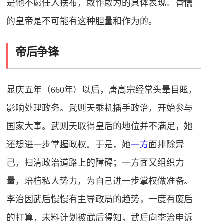
是他不愿任人摆布，敢作敢为的具体表现。昏懦
的皇帝是不可能有这种胆量和作为的。
帝后争锋
显庆五年（660年）以后，唐高宗经常头晕目眩，
影响处理政务。武则天乘机插手政治，开始参与
国家大事。武则天取得皇后的地位并不满足，她
还想进一步掌握政权。于是，她
一方
面排除异
己，扫清政治道路上的障碍；一方面又组织力
量，培植私人势力，为自己进一步掌权做准备。
李治因武后慢慢有主导政局的趋势，一度有废后
的打算，未料计划被武后得知，武后向李治申诉