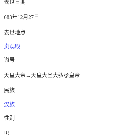
去世日期
683年12月27日
去世地点
贞观殿
谥号
天皇大帝→天皇大圣大弘孝皇帝
民族
汉族
性别
男