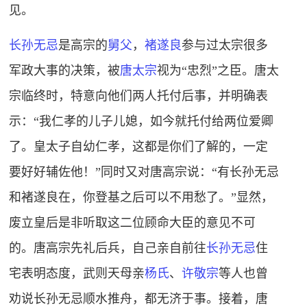
见。
长孙无忌
是高宗的
舅父
，
褚遂良
参与过太宗很多
军政大事的决策，被
唐太宗
视为“忠烈”之臣。唐太
宗临终时，特意向他们两人托付后事，并明确表
示：“我仁孝的儿子儿媳，如今就托付给两位爱卿
了。皇太子自幼仁孝，这都是你们了解的，一定
要好好辅佐他！”同时又对唐高宗说：“有长孙无忌
和褚遂良在，你登基之后可以不用愁了。”显然，
废立皇后是非听取这二位顾命大臣的意见不可
的。唐高宗先礼后兵，自己亲自前往
长孙无忌
住
宅表明态度，武则天母亲
杨氏
、
许敬宗
等人也曾
劝说长孙无忌顺水推舟，都无济于事。接着，唐