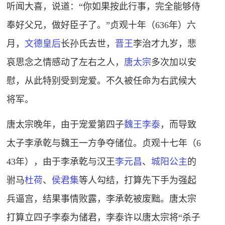
听闻大喜，说道：“你如果按此行事，完全能够侍
奉好父兄，做好臣子了。”
贞观
十年（636年）六
月，
文德皇后
长孙氏去世，
晋王
李治才九岁，悲
哀思念之情感动了左右之人，
唐太宗
多次加以安
慰，从此特别受到宠爱。不久被任命为右武候大
将军。
唐太宗晚年，由于宠爱第四子
魏王
李泰
，而导致
太子李承乾与魏王一方争夺储位。贞观十七年（6
43年），由于李承乾与汉王
李元昌
、
城阳公主
的
驸马
杜荷
、
侯君集
等人勾结，打算先下手为强起
兵逼宫，结果事情败露，李承乾被废黜。唐太宗
打算立四子李泰为储君，李泰许以唐太宗将“杀子