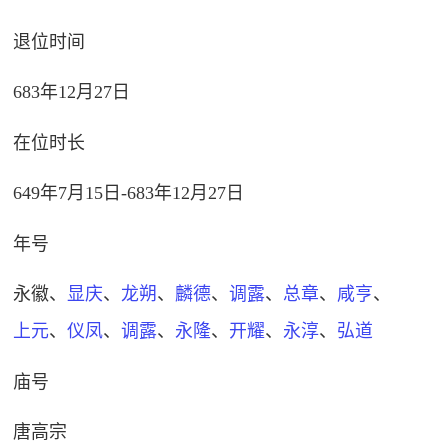
退位时间
683年12月27日
在位时长
649年7月15日-683年12月27日
年号
永徽
、
显庆
、
龙朔
、
麟德
、
调露
、
总章
、
咸亨
、
上元
、
仪凤
、
调露
、
永隆
、
开耀
、
永淳
、
弘道
庙号
唐高宗