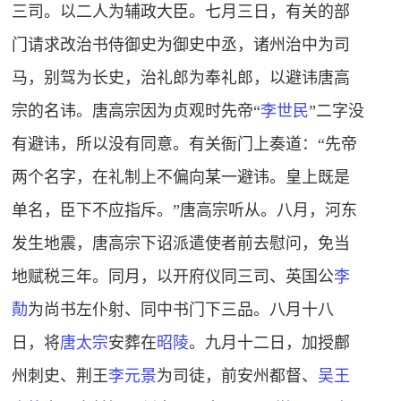
三司。以二人为辅政大臣。七月三日，有关的部
门请求改治书侍御史为御史中丞，诸州治中为司
马，别驾为长史，治礼郎为奉礼郎，以避讳唐高
宗的名讳。唐高宗因为
贞观
时先帝“
李世民
”二字没
有避讳，所以没有同意。有关衙门上奏道：“先帝
两个名字，在礼制上不偏向某一避讳。皇上既是
单名，臣下不应指斥。”唐高宗听从。八月，河东
发生地震，唐高宗下诏派遣使者前去慰问，免当
地赋税三年。同月，以开府仪同三司、英国公
李
勣
为尚书左仆射、同中书门下三品。八月十八
日，将
唐太宗
安葬在
昭陵
。九月十二日，加授
鄜
州刺史、荆王
李元景
为司徒，前安州都督、
吴王