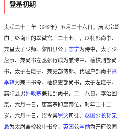
登基初期
贞观
二十三年（649年）五月二十六日，唐太宗驾
崩于终南山的翠微宫。二十七日，以礼部尚书、
兼皇太子少师、黎阳县公
于志宁
为侍中，太子少
詹事、兼尚书左丞张行成为兼侍中、检校刑部尚
书，太子右庶子、兼吏部侍郎、代理户部尚书
高
季辅
为兼中书令、检校吏部尚书，太子左庶子、
高阳县男
许敬宗
兼礼部尚书。二十八日，李治回
京。六月一日，唐高宗即皇帝位，时年二十二
岁。六月十日，诏令其
舅父
司徒、
赵国公
长孙无
忌
为太尉兼检校中书令，
英国
公
李勣
为开府仪同