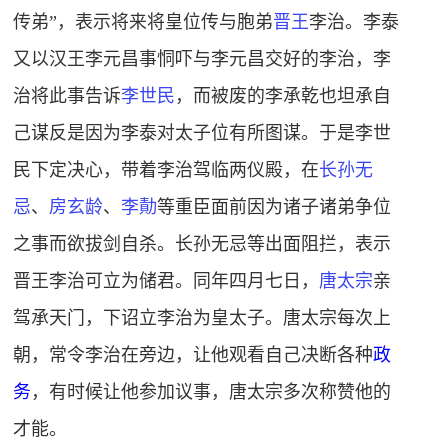
传弟”，表示将来将皇位传与胞弟
晋王
李治。李泰
又以汉王李元昌事
恫
吓与李元昌交好的李治，李
治将此事告诉
李世民
，而被废的李承乾也坦承自
己谋反是因为李泰对太子位有所图谋。于是李世
民下定决心，带着李治驾临两仪殿，在
长孙无
忌
、
房玄龄
、
李勣
等重臣面前因为诸子诸弟争位
之事而欲拔剑自杀。长孙无忌等出面阻拦，表示
晋王李治可立为储君。同年四月七日，
唐太宗
亲
驾承天门，下诏立李治为皇太子。唐太宗每次上
朝，常令李治在旁边，让他观看自己决断各种
政
务
，有时候让他参加议事，唐太宗多次称赞他的
才能。