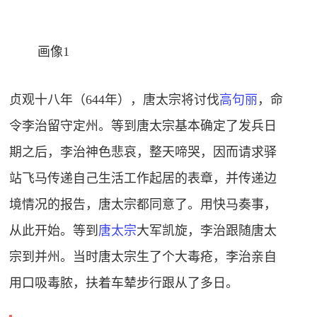
画像1
贞观
十八年（644年），唐太宗将讨伐
高句丽
，命
令李治留守定州。等到唐太宗基本确定了发兵日
期之后，李治神色悲哀，整天啼哭，因而请求驿
站飞马传递自己生活工作起居的表章，并传递边
境情况的报告，唐太宗都同意了。用快马奏事，
从此开始。等到
唐太宗
大军凯旋，李治跟随唐太
宗到并州。当时唐太宗生了个大毒疮，李治亲自
用口吸毒脓，扶着车辇步行跟从了多日。