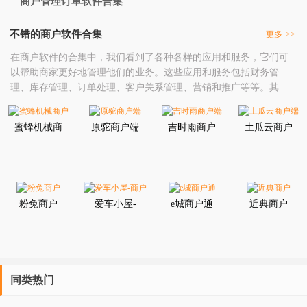
商户管理订单软件合集
不错的商户软件合集
更多
>>
在商户软件的合集中，我们看到了各种各样的应用和服务，它们可
以帮助商家更好地管理他们的业务。这些应用和服务包括财务管
理、库存管理、订单处理、客户关系管理、营销和推广等等。其
中，最引人注目的是“财务管理”功能。这个功能可以帮助商家跟踪和
管理他们的财务状况，包括收入、支出、利润等。商家可以通过这
蜜蜂机械商
原驼商户端
吉时雨商户
土瓜云商户
个功能来了解他们的财务状况，以便他们可以做出更好的决策。此
户
端
端
外，这个功能还可以帮助商家生成财务报表，以便他们可以
粉兔商户
爱车小屋-
e城商户通
近典商户
商户
同类热门