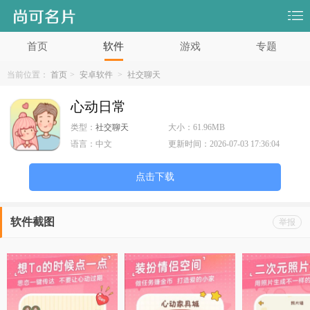
首页
软件
游戏
专题
当前位置：
首页
>
安卓软件
>
社交聊天
心动日常
类型：
社交聊天
大小：
61.96MB
语言：
中文
更新时间：
2026-07-03 17:36:04
点击下载
软件截图
举报