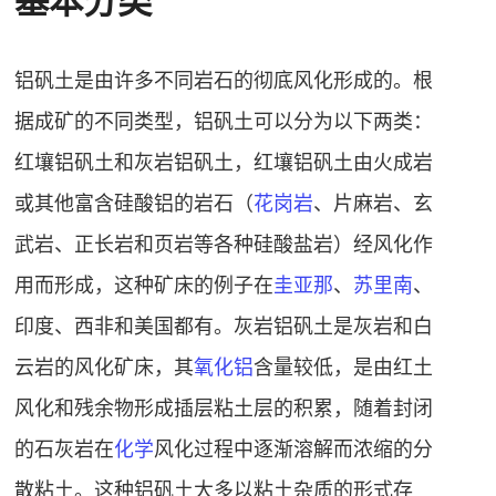
基本分类
铝矾土是由许多不同岩石的彻底风化形成的。根
据成矿的不同类型，铝矾土可以分为以下两类：
红壤铝矾土和灰岩铝矾土，红壤铝矾土由
火成岩
或其他富含
硅酸铝
的岩石（
花岗岩
、片麻岩、
玄
武岩
、
正长岩
和页岩等各种硅酸盐岩）经风化作
用而形成，这种矿床的例子在
圭亚那
、
苏里南
、
印度、西非和美国都有。灰岩铝矾土是灰岩和
白
云岩
的
风化矿床
，其
氧化铝
含量较低，是由红土
风化和残余物形成插层粘土层的积累，随着封闭
的石灰岩在
化学
风化过程中逐渐溶解而浓缩的分
散粘土。这种铝矾土大多以粘土杂质的形式存