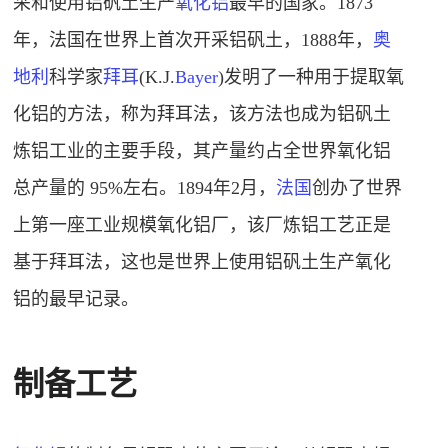
采和使用铝矾土生产
氧化铝
最早的国家。1873
年，法国在世界上首次开采铝矾土，1888年，
奥
地利
科学家
拜耳
(K.J.
Bayer
)发明了一种用于提取氧
化铝的方法，称为拜耳法，该方法也成为铝矾土
炼铝工业的主要手段，其产量约占全世界氧化铝
总产量的 95%左右。
1894年2月，
法国
创办了世界
上第一座工业规模氧化铝厂，该厂炼铝工艺正是
基于拜耳法，这也是世界上使用铝矾土生产
氧化
铝
的最早记录。
制备工艺