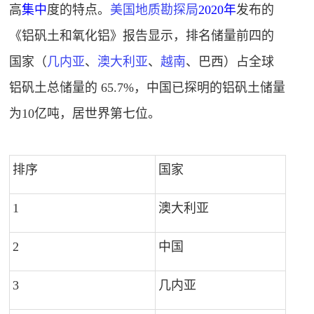
高
集中
度的特点。
美国地质勘探局
2020年
发布的
《铝矾土和氧化铝》报告显示，排名储量前四的
国家（
几内亚
、
澳大利亚
、
越南
、
巴西
）占全球
铝矾土总储量的 65.7%，中国已探明的铝矾土储量
为10亿吨，居世界第七位。
排序
国家
1
澳大利亚
8
2
中国
7
3
几内亚
5