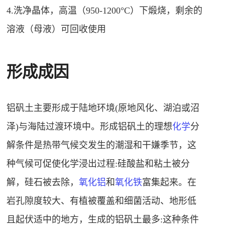
4.洗净晶体，高温（950-1200°C）下煅烧，剩余的
溶液（
母液
）可回收使用
形成成因
铝矾土主要形成于陆地环境(原地风化、湖泊或沼
泽)与海陆过渡环境中。形成铝矾土的理想
化学
分
解条件是热带气候交发生的潮湿和干嫌季节，这
种气候可促使化学浸出过程:硅酸盐和粘土被分
解，
硅石
被去除，
氧化铝
和
氧化铁
富集起来。在
岩孔隙度较大、有植被覆盖和细菌活动、地形低
且起伏适中的地方，生成的铝矾土最多:这种条件