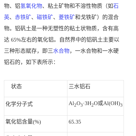
物、铝
氢氧化物
、
粘土矿物
和不溶性物质（如
石
英
、
赤铁矿
、
磁铁矿
、
菱铁矿
和戈铁矿）的混合
物。铝矾土是一种无塑性的粘土状物质，含有高
达 65%左右的氧化铝。自然界中的铝矾土主要以
三种形态赋存，即三
水合物
，一水合物和一水硬
铝石的，如下表所示：
状态
三水铝石
Al
O
·3H
O或Al(OH)
A
化学分子式
2
3
2
3
氧化铝含量(%)
65.35
8