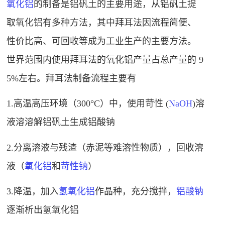
氧化铝
的制备是铝矾土的主要用途
，从铝矾土提
取氧化铝有多种方法，其中拜耳法因流程简便、
性价比高、可回收等成为工业生产的主要方法。
世界范围内使用拜耳法的氧化铝产量占总产量的 9
5%左右。拜耳法制备流程主要有
1.高温高压环境（300°C）中，使用苛性 (
NaOH
)溶
液溶溶解铝矾土生成
铝酸钠
2.分离溶液与残渣（
赤泥
等难溶性物质），回收溶
液（
氧化铝
和
苛性钠
）
3.降温，加入
氢氧化铝
作晶种，充分搅拌，
铝酸钠
逐渐析出氢氧化铝