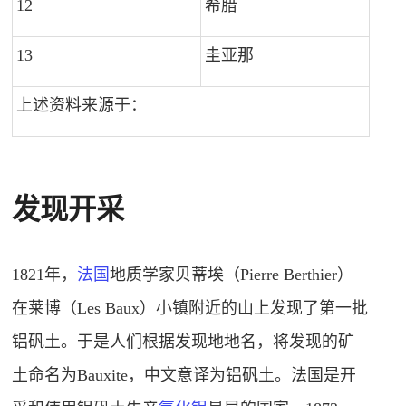
12
希腊
1
13
圭亚那
1
上述资料来源于：
发现开采
1821年，
法国
地质学家贝蒂埃（Pierre Berthier）
在莱博（Les Baux）小镇附近的山上发现了第一批
铝矾土。于是人们根据发现地地名，将发现的矿
土命名为Bauxite，中文意译为铝矾土。
法国是开