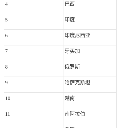
4
巴西
2
5
印度
2
6
印度尼西亚
1
7
牙买加
1
8
俄罗斯
5
9
哈萨克斯坦
5
10
越南
4
11
南阿拉伯
3