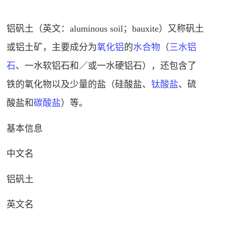
铝矾土（英文：aluminous soil；bauxite）又称
矾土
或铝土矿，主要成分为
氧化铝
的
水合物
（
三水铝
石
、一水软铝石和／或
一水硬铝石
），还包含了
铁的氧化物以及少量的盐（硅酸盐、
钛酸盐
、硫
酸盐和
碳酸盐
）等。
基本信息
中文名
铝矾土
英文名