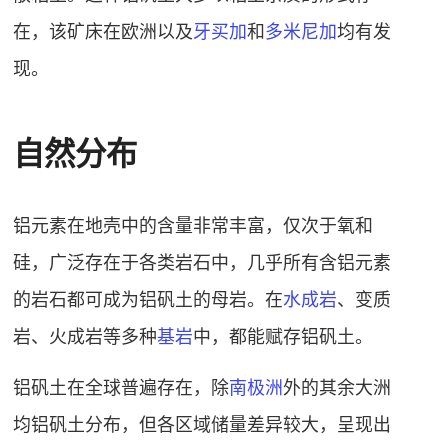
在，该矿床在欧洲以及
牙买加
和
多米尼加
均有发
现。
自然分布
铝元素在地壳中的含量非常丰富，仅次于氧和
硅，广泛存在于各类岩石中，几乎所有含铝元素
的岩石都可成为铝矾土的母岩。在
水成岩
、变质
岩、
火成岩
等多种
基岩
中，都能赋存铝矾土。
铝矾土在全球普遍存在，除
南极洲
外的其余大洲
均铝矾土分布，但各区域储量差异较大，呈现出