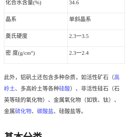
化合水含量(%)
34.6
1
晶系
单斜晶系
奠氏硬度
2.3一3.5
3
密 度(g/cm°)
2.3一2.4
3
此外，铝矾土还包含多种杂质，如活性矿石（
高
岭土
、多高岭土等各种
硅酸
）、非活性硅石（石
英等硅的氧化物）、金属氧化物（如铁、钛）、
金属
硫化物
、
碳酸盐
、硅酸盐等。