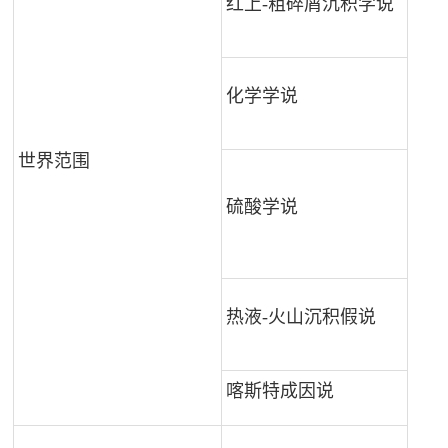
红上-粗碎屑沉积学说
化学学说
世界范围
硫酸学说
热液-火山沉积假说
喀斯特成因说