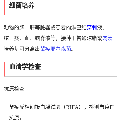
细菌培养
动物的脾、肝等脏器或患者的淋巴结
穿刺
液、
脓、痰、血、脑脊液等，接种于普通琼脂或
肉汤
培养基可分离出
鼠疫耶尔森菌
。
血清学检查
抗原检查
鼠疫反相间接血凝试验（RHIA），检测鼠疫F1
抗原。