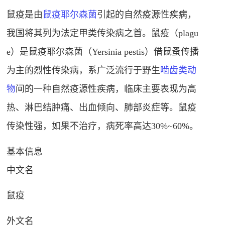
鼠疫是由
鼠疫耶尔森菌
引起的自然疫源性疾病，
我国将其列为法定甲类传染病之首。鼠疫（plagu
e）是鼠疫耶尔森菌（Yersinia pestis）借鼠蚤传播
为主的烈性传染病，系广泛流行于野生
啮齿类动
物
间的一种自然疫源性疾病，临床主要表现为高
热、淋巴结肿痛、出血倾向、肺部炎症等。鼠疫
传染性强，如果不治疗，病死率高达30%~60%。
基本信息
中文名
鼠疫
外文名