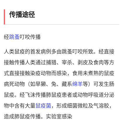
传播途径
经
跳蚤
叮咬传播
人类鼠疫的首发病例多由跳蚤叮咬所致。经直接
接触传播
人类通过捕猎、宰杀、剥皮及食肉等方
式直接接触染疫动物而感染，食用未煮熟的鼠疫
病死动物（如旱獭、兔、藏系
绵羊
等）可发生肠
鼠疫。经飞沫传播肺鼠疫患者或动物呼吸道分泌
物中含有大量
鼠疫菌
，形成细菌微粒及气溶胶，
造成肺鼠疫传播。实验室感染