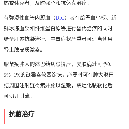
竭或休克者，及时强心和抗休克治疗。
有弥漫性血管内凝血（
DIC
）者在给予血小板、新
鲜冰冻血浆和纤维蛋白原等进行替代治疗的同时
给予肝素抗凝治疗。中毒症状严重者可适当使用
肾上腺皮质激素。
腺鼠疫肿大的淋巴结切忌挤压，皮肤病灶可予0.
5%~1%的链霉素软膏涂抹，必要时可在肿大淋巴
结周围注射链霉素并施以湿敷，病灶化脓软化后
可切开引流。
抗菌治疗