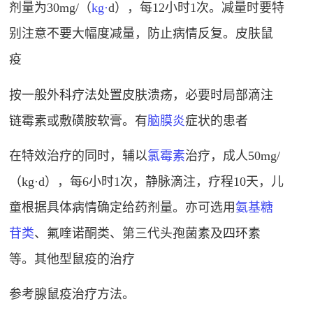
剂量为30mg/（
kg·
d），每12小时1次。减量时要特
别注意不要大幅度减量，防止病情反复。皮肤鼠
疫
按一般外科疗法处置皮肤溃疡，必要时局部滴注
链霉素或敷磺胺软膏。有
脑膜炎
症状的患者
在特效治疗的同时，辅以
氯霉素
治疗，成人50mg/
（kg·d），每6小时1次，静脉滴注，疗程10天，儿
童根据具体病情确定给药剂量。亦可选用
氨基糖
苷类
、氟
喹
诺
酮
类、第三代头孢菌素及四环素
等。其他型鼠疫的治疗
参考腺鼠疫治疗方法。