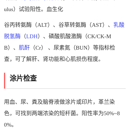
ulus）试验阳性。血生化
谷丙转氨酶（ALT）、谷草转氨酶（AST）、
乳酸
脱氢酶
（
LDH
）、磷酸肌酸激酶（CK/CK-M
B）、
肌酐
（Cr） 、尿素氮（BUN）等指标检
查，可了解肝、肾功能和心肌损伤程度。
涂片检查
用血、尿、粪及脑脊液做涂片或印片，革兰染
色，可找到两端浓染的短杆菌。阳性率为50%~8
0%。