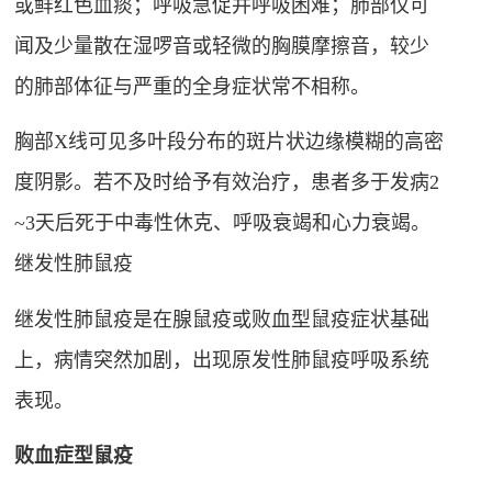
或鲜红色血痰；呼吸急促并呼吸困难；肺部仅可
闻及少量散在湿啰音或轻微的胸膜摩擦音，较少
的肺部体征与严重的全身症状常不相称。
胸部X线可见多叶段分布的斑片状边缘模糊的高密
度阴影。若不及时给予有效治疗，患者多于发病2
~3天后死于中毒性休克、呼吸衰竭和心力衰竭。
继发性肺鼠疫
继发性肺鼠疫是在腺鼠疫或败血型鼠疫症状基础
上，病情突然加剧，出现原发性肺鼠疫呼吸系统
表现。
败血症型鼠疫