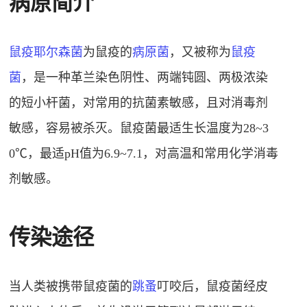
病原简介
鼠疫耶尔森菌
为鼠疫的
病原菌
，又被称为
鼠疫
菌
，是一种革兰染色阴性、两端钝圆、两极浓染
的短小杆菌，对常用的抗菌素敏感，且对消毒剂
敏感，容易被杀灭。鼠疫菌最适生长温度为28~3
0℃，最适pH值为6.9~7.1，对高温和常用化学消毒
剂敏感。
传染途径
当人类被携带鼠疫菌的
跳蚤
叮咬后，鼠疫菌经皮