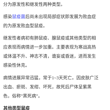
分为原发性和继发性两种类型。
感染
鼠疫菌
后尚未出现局部症状即发展为败血症
的为原发败血型鼠疫。
继发性者病初有肺鼠疫、腺鼠疫或其他类型的相
应表现而病情进一步加重。主要表现为寒战高热
或体温不升、神志不清，
谵
妄或昏迷，进而发生
感染性休克。
病情进展异常迅猛，常于1~3天死亡。因皮肤广泛
出血、瘀斑、发绀、坏死，故死后尸体呈紫黑
色，俗称”黑死病”。
其他类型鼠疫