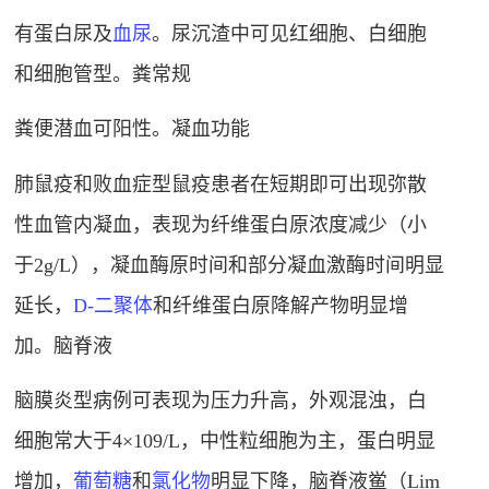
有蛋白尿及
血尿
。尿沉渣中可见红细胞、白细胞
和细胞管型。粪常规
粪便潜血可阳性。凝血功能
肺鼠疫和败血症型鼠疫患者在短期即可出现弥散
性血管内凝血，表现为纤维蛋白原浓度减少（小
于2g/L），凝血酶原时间和部分凝血激酶时间明显
延长，
D-二聚体
和纤维蛋白原降解产物明显增
加。脑脊液
脑膜炎型病例可表现为压力升高，外观混浊，白
细胞常大于4×109/L，中性粒细胞为主，蛋白明显
增加，
葡萄糖
和
氯化物
明显下降，脑脊液
鲎
（Lim