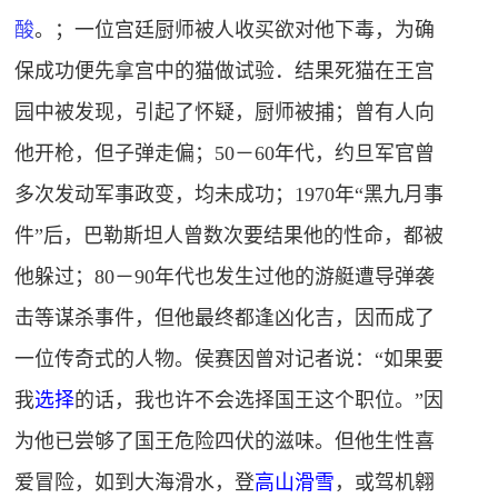
酸
。；一位宫廷厨师被人收买欲对他下毒，为确
保成功便先拿宫中的猫做试验．结果死猫在王宫
园中被发现，引起了怀疑，厨师被捕；曾有人向
他开枪，但子弹走偏；50－60年代，约旦军官曾
多次发动军事政变，均未成功；1970年“黑九月事
件”后，巴勒斯坦人曾数次要结果他的性命，都被
他躲过；80－90年代也发生过他的游艇遭导弹袭
击等谋杀事件，但他最终都逢凶化吉，因而成了
一位传奇式的人物。侯赛因曾对记者说：“如果要
我
选择
的话，我也许不会选择国王这个职位。”因
为他已尝够了国王危险四伏的滋味。但他生性喜
爱冒险，如到大海滑水，登
高山滑雪
，或驾机翱