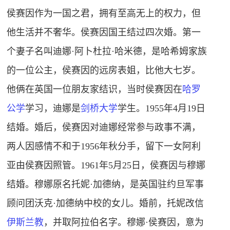
侯赛因作为一国之君，拥有至高无上的权力，但
他生活并不奢华。侯赛因国王结过四次婚。第一
个妻子名叫迪娜·阿卜杜拉·哈米德，是哈希姆家族
的一位公主，侯赛因的远房表姐，比他大七岁。
他俩在英国一位朋友家结识，当时侯赛因在
哈罗
公学
学习，迪娜是
剑桥大学
学生。1955年4月19日
结婚。婚后，侯赛因对迪娜经常参与政事不满，
两人因感情不和于1956年秋分手，留下一女阿利
亚由侯赛因照管。1961年5月25日，侯赛因与穆娜
结婚。穆娜原名托妮·加德纳，是英国驻约旦军事
顾问团沃克·加德纳中校的女儿。婚前，托妮改信
伊斯兰教
，并取阿拉伯名字。穆娜·侯赛因，意为