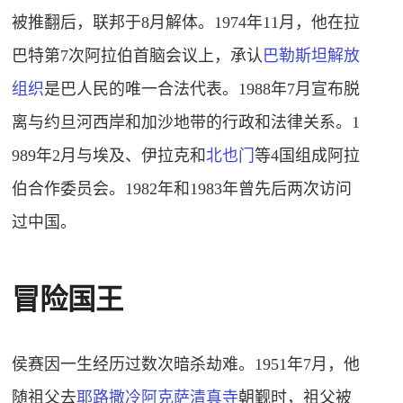
被推翻后，联邦于8月解体。1974年11月，他在拉
巴特第7次阿拉伯首脑会议上，承认
巴勒斯坦解放
组织
是巴人民的唯一合法代表。1988年7月宣布脱
离与约旦河西岸和加沙地带的行政和法律关系。1
989年2月与埃及、伊拉克和
北也门
等4国组成阿拉
伯合作委员会。1982年和1983年曾先后两次访问
过中国。
冒险国王
侯赛因一生经历过数次暗杀劫难。1951年7月，他
随祖父去
耶路撒冷
阿克萨清真寺
朝觐时，祖父被