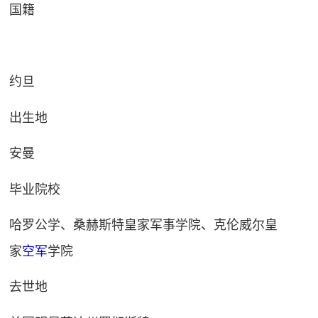
国籍
约旦
出生地
安曼
毕业院校
哈罗公学、桑赫斯特皇家军事学院、克伦威尔皇
家
空军
学院
去世地