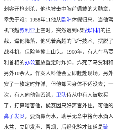
刺客开枪刺杀，他也被击中胸前佩戴的大勋章，
幸免于难；1958年11他从
欧洲
休假归来，当他驾
机飞越
叙利亚
上空时，突然遭到6架
战斗机
的拦
截，逼他降落，他凭着高超的飞行技术，摆脱了
战斗机，但险些撞上山头。1960年，有人在马贾
利首相的
办公
室放置定时炸弹，炸死了马贾利和
另外10余人。作案人料他会立即赶赴现场，另外
安了一枚定时炸弹，但他却因身体不适没去；一
次，有人向他告密说，
卫队
侍从中有人被收买
了，打算暗害他，侯赛因只好离宫外住。可他的
鼻子发炎
，要滴鼻药水，助手无意中将药水滴入
水盆，立即发声、冒烟，后经化验才知道是
硫