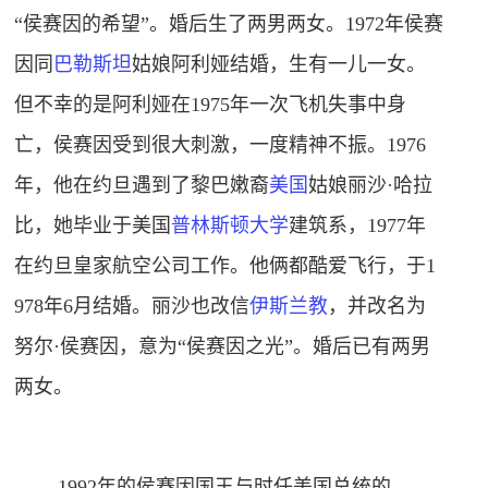
“侯赛因的希望”。婚后生了两男两女。1972年侯赛
因同
巴勒斯坦
姑娘阿利娅结婚，生有一儿一女。
但不幸的是阿利娅在1975年一次飞机失事中身
亡，侯赛因受到很大刺激，一度精神不振。1976
年，他在约旦遇到了黎巴嫩裔
美国
姑娘丽沙·哈拉
比，她毕业于美国
普林斯顿大学
建筑系，1977年
在约旦皇家航空公司工作。他俩都酷爱飞行，于1
978年6月结婚。丽沙也改信
伊斯兰教
，并改名为
努尔·侯赛因，意为“侯赛因之光”。婚后已有两男
两女。
1992年的侯赛因国王与时任美国总统的