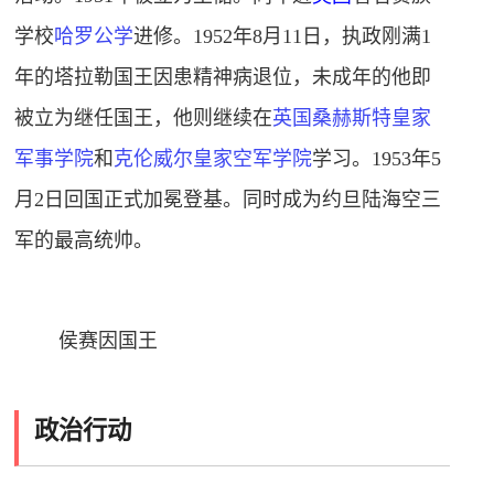
学校
哈罗公学
进修。1952年8月11日，执政刚满1
年的塔拉勒国王因患精神病退位，未成年的他即
被立为继任国王，他则继续在
英国桑赫斯特皇家
军事学院
和
克伦威尔皇家空军学院
学习。1953年5
月2日回国正式加冕登基。同时成为约旦陆海空三
军的最高统帅。
侯赛因国王
政治行动