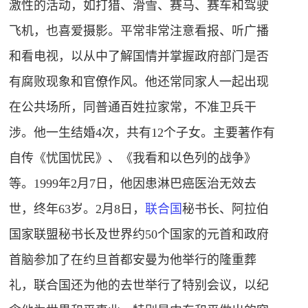
激性的活动，如打猎、滑雪、赛马、赛车和驾驶
飞机，也喜爱摄影。平常非常注意看报、听广播
和看电视，以从中了解国情并掌握政府部门是否
有腐败现象和官僚作风。他还常同家人一起出现
在公共场所，同普通百姓拉家常，不准卫兵干
涉。他一生结婚4次，共有12个子女。主要著作有
自传《忧国忧民》、《我看和以色列的战争》
等。1999年2月7日，他因患淋巴癌医治无效去
世，终年63岁。2月8日，
联合国
秘书长、阿拉伯
国家联盟秘书长及世界约50个国家的元首和政府
首脑参加了在约旦首都安曼为他举行的隆重葬
礼，联合国还为他的去世举行了特别会议，以纪