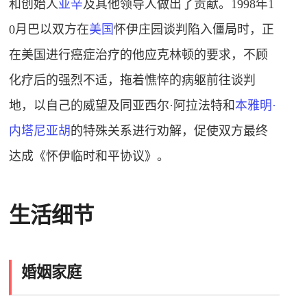
和创始人
亚辛
及其他领导人做出了贡献。1998年1
0月巴以双方在
美国
怀伊庄园谈判陷入僵局时，正
在美国进行癌症治疗的他应克林顿的要求，不顾
化疗后的强烈不适，拖着憔悴的病躯前往谈判
地，以自己的威望及同亚西尔·阿拉法特和
本雅明·
内塔尼亚胡
的特殊关系进行劝解，促使双方最终
达成《怀伊临时和平协议》。
生活细节
婚姻家庭