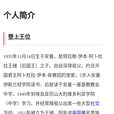
个人简介
登上王位
1935年11月14日生于安曼，是塔拉勒·伊本·阿卜杜
拉王储（后国王）之子。自幼深得祖父、约旦开
国君主阿卜杜拉·伊本·侯赛因的宠爱。5岁入安曼
伊斯兰经学院读书，后就读于安曼一基督教教会
中学。1949年到埃及亚历山大的维多利亚学院
（中学）学习。并经常随祖父出席一些大型
社交
活动。1951年被立为王储。同年进
英国
著名贵族