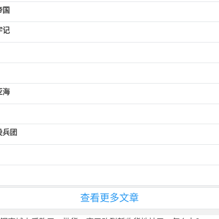
帝国
宇记
亚海
设兵团
查看更多文章