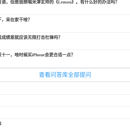
日语，但是我想唱米津玄师的《Lemon》。有什么好的办法吗？
下，呆在家干啥？
篮成绩差就应该无限打击杜锋吗？
十一，啥时候买iPhone会更合适一点？
查看问答库全部提问
革