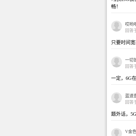
畅！
哎哟
回答于2
只要时间宽
一切皆
回答于2
一定，6G
蓝道
回答于2
题外话，5
V金