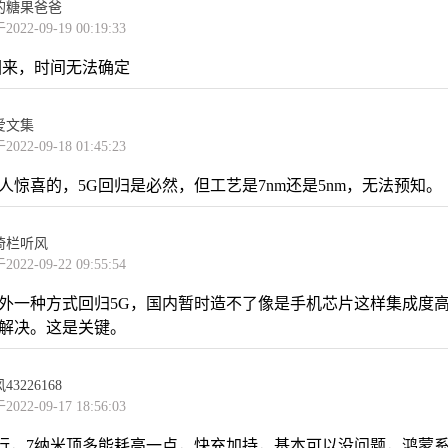
的糖果爸爸
022-09-19 00:19:33
回来，时间无法确定
爱文集
022-09-18 01:45:23
人惊喜的，5G回归是必然，但工艺是7nm还是5nm，无法预知。
倚栏听风
022-09-22 09:55:54
外一种方式回归5G，国内暂时造不了像是手机芯片这样集成度
解决。这是关键。
3226168
022-09-17 18:56:03
就行，7纳米顶多能耗高一点，快充加持，基本可以没问题，鸿蒙