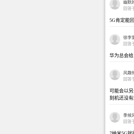
幽默
回答于2
5G肯定能
徐李
回答于2
华为总会给
风趣
回答于2
可能会以另
刻机还没有
季候风4
回答于2
7纳米5G