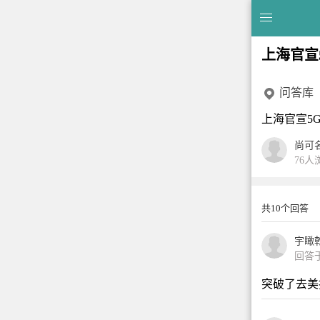
上海官宣
问答库
上海官宣5
尚可
76人
共10个回答
宇瞰
回答于2
突破了去美