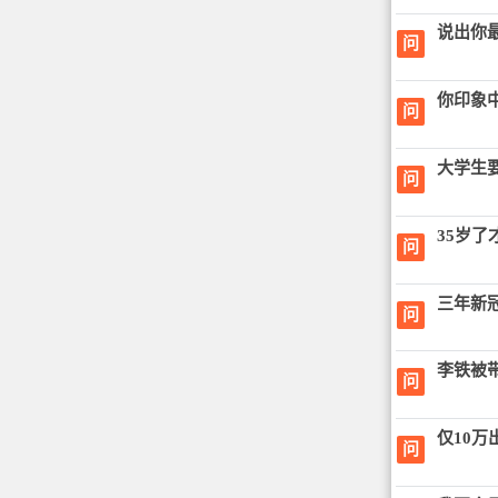
说出你
问
你印象
问
大学生
问
35岁
问
三年新
问
李铁被
问
仅10万
问