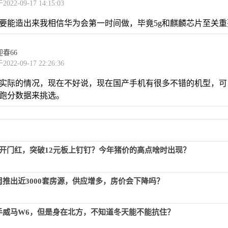
022-09-17 14:15:03
要能造出来我相信华为会第一时间做，毕竟5g和麒麟芯片至关重
春66
022-09-17 22:26:36
实际的情况，现在不好说，现在国产手机有很多不错的机型，可
跑分数据来挑选。
价开门红，突破12元板上钉钉？今年猪价的高点啥时出现？
周推出近3000套房源，供应增多，房价会下降吗？
手威马W6，但是身在北方，不知道冬天能不能抗住？