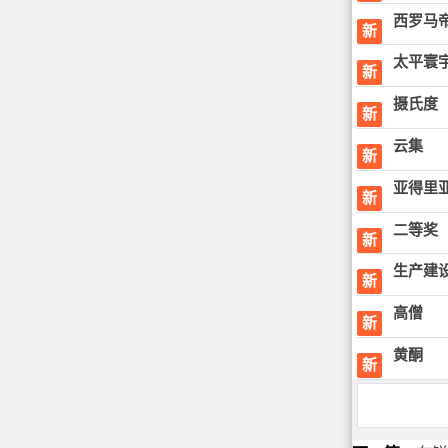
西罗马
新
太平寰
新
摄氏度
新
云集
新
亚得里
新
二等奖
新
生产建
新
高僧
新
黄酮
新