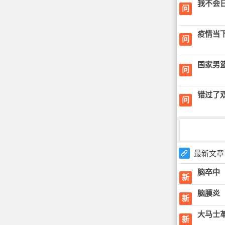
我不会
问
疫情当
问
国家男
问
错过了双
问
最新文章
脑卒中
新
脑膜炎
新
大马士
新