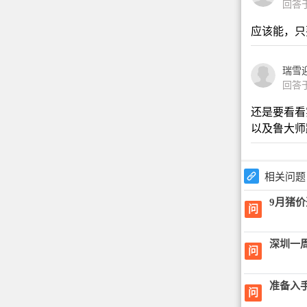
回答于2
应该能，只
瑞雪迎
回答于2
还是要看看
以及鲁大师
相关问题
9月猪
问
深圳一
问
准备入
问